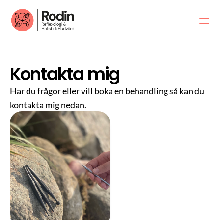
Om mig
Om mig
Kontakta mig
Om salongen
Har du frågor eller vill boka en behandling så kan du 
Varumärken
kontakta mig nedan.
Mina vänner
Inspiration
Shopping och rådgivning
Shopping & rådgivning
Presentkort
Friskvårdsbidrag