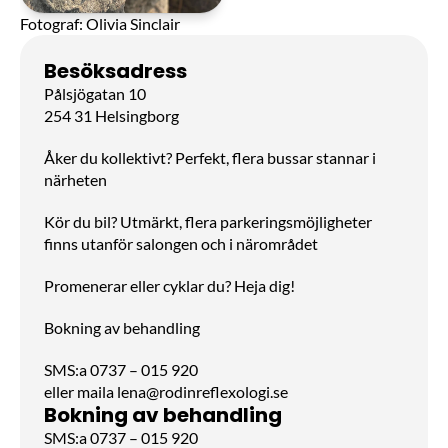
Behandlingar & priser
Fotograf: Olivia Sinclair
Kundernas egna ord
Besöksadress
Pålsjögatan 10
Kontakt
254 31 Helsingborg
Boka tid
Åker du kollektivt? Perfekt, flera bussar stannar i 
närheten
Kör du bil? Utmärkt, flera parkeringsmöjligheter 
finns utanför salongen och i närområdet
Promenerar eller cyklar du? Heja dig!
Bokning av behandling
SMS:a 0737 – 015 920
eller maila 
lena@rodinreflexologi.se
Bokning av behandling
SMS:a 0737 – 015 920